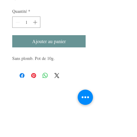
Quantité
*
Ajouter au panier
Sans plomb. Pot de 10g.
LA BOUTIQUE
47, rue du Mail
49100 Angers, France
APPELEZ-NOUS
T :
02 41 86 03 87