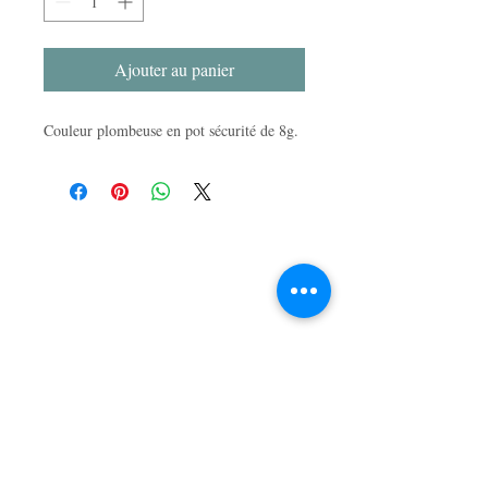
Ajouter au panier
Couleur plombeuse en pot sécurité de 8g.
LA BOUTIQUE
47, rue du Mail
49100 Angers, France
APPELEZ-NOUS
T :
02 41 86 03 87
CONTACTEZ-NOUS