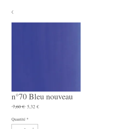
n°70 Bleu nouveau
Prix
Prix
 7,60 € 
5,32 €
original
promotionnel
Quantité
*