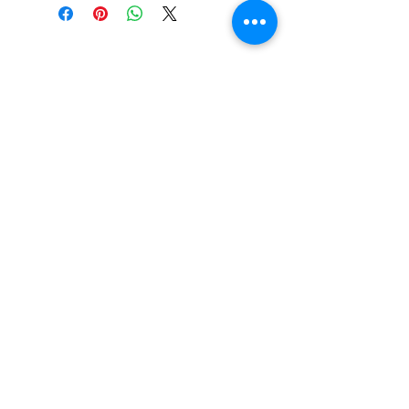
LA BOUTIQUE
47, rue du Mail
49100 Angers, France
APPELEZ-NOUS
T :
02 41 86 03 87
CONTACTEZ-NOUS
ducotedelaporcelaine@hotmail.fr
Abonnez-vous pour recevoir des
Mises à Jour