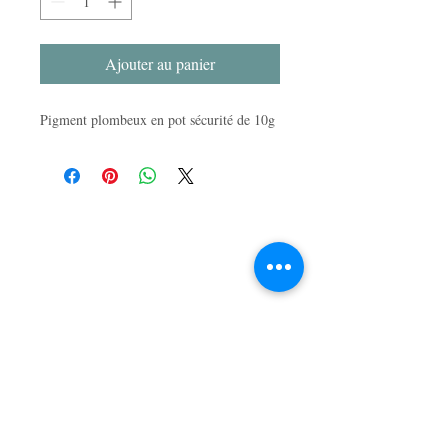
Ajouter au panier
Pigment plombeux en pot sécurité de 10g
LA BOUTIQUE
47, rue du Mail
49100 Angers, France
APPELEZ-NOUS
T :
02 41 86 03 87
CONTACTEZ-NOUS