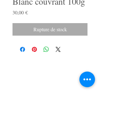
Blanc couvrant 100g
Prix
30,00 €
Rupture de stock
LA BOUTIQUE
47, rue du Mail
49100 Angers, France
APPELEZ-NOUS
T :
02 41 86 03 87
CONTACTEZ-NOUS
ducotedelaporcelaine@hotmail.fr