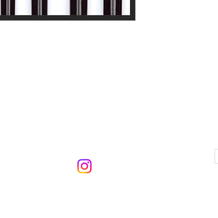
LEZ-NOUS
CONTACTEZ-NOUS
41 86 03 87
ducotedelaporcelaine@hotmail.fr