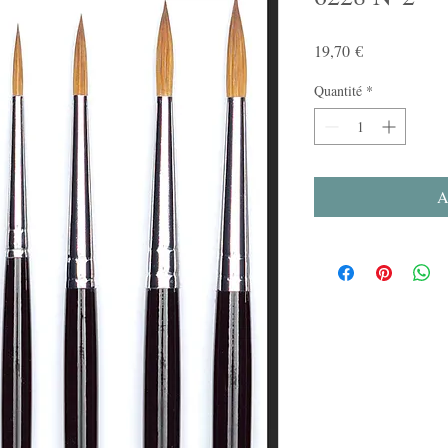
Prix
19,70 €
Quantité
*
A