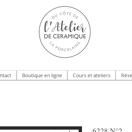
ntact
Boutique en ligne
Cours et ateliers
Rése
6228 N°2