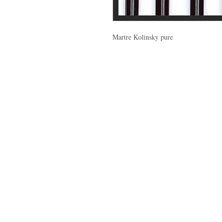
Martre Kolinsky pure
LA BOUTIQUE
APPE
47, rue du Mail
T : 02 
49100 Angers, France