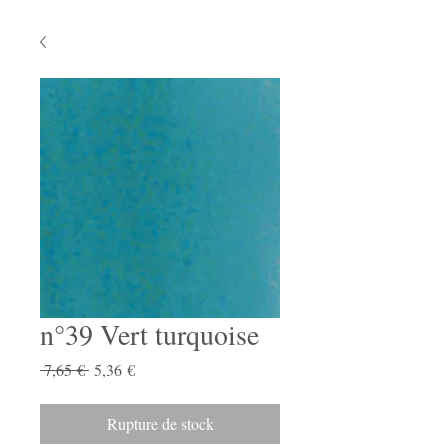
n°39 Vert turquoise
Prix
Prix
 7,65 € 
5,36 €
original
promotionnel
Rupture de stock