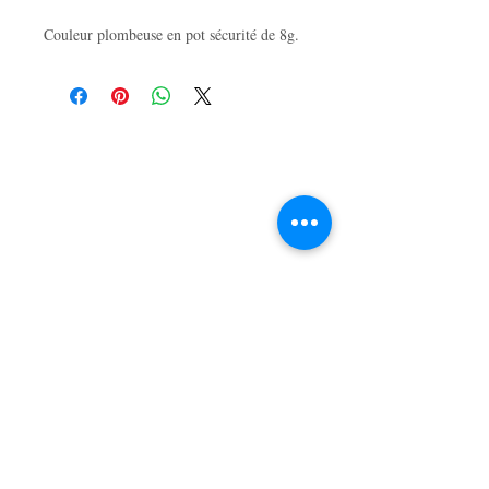
Couleur plombeuse en pot sécurité de 8g.
LA BOUTIQUE
47, rue du Mail
49100 Angers, France
APPELEZ-NOUS
T :
02 41 86 03 87
CONTACTEZ-NOUS
ducotedelaporcelaine@hotmail.fr