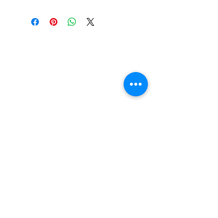
LA BOUTIQUE
47, rue du Mail
49100 Angers, France
APPELEZ-NOUS
T :
02 41 86 03 87
CONTACTEZ-NOUS
ducotedelaporcelaine@hotmail.fr
Abonnez-vous pour recevoir des
Mises à Jour