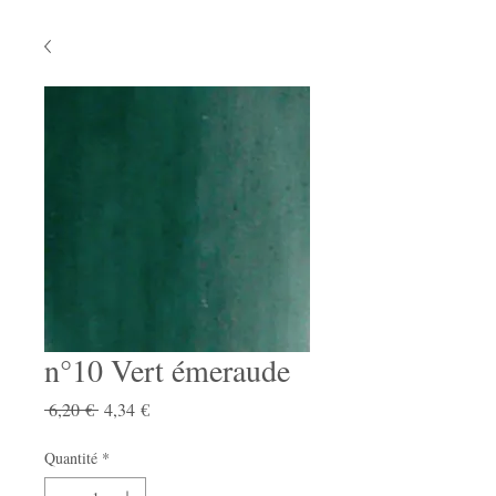
n°10 Vert émeraude
Prix
Prix
 6,20 € 
4,34 €
original
promotionnel
Quantité
*