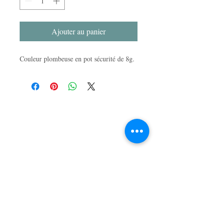
Ajouter au panier
Couleur plombeuse en pot sécurité de 8g.
LA BOUTIQUE
47, rue du Mail
49100 Angers, France
APPELEZ-NOUS
T :
02 41 86 03 87
CONTACTEZ-NOUS